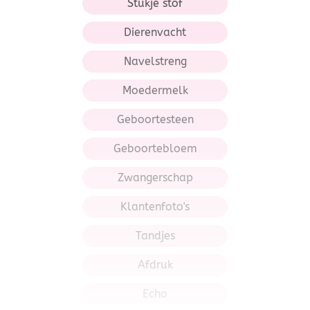
Stukje stof
Dierenvacht
Navelstreng
Moedermelk
Geboortesteen
Geboortebloem
Zwangerschap
Klantenfoto's
Tandjes
Afdruk
Echo