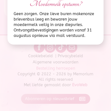
Moedermelk opsturen?
Naar de website
Geen zorgen. Onze lieve buren makenonze
brievenbus leeg en bewaren jouw
moedermelk veilig in onze diepvries.
Ontvangstbevestigingen worden vanaf 31
Memorium
augustus opnieuw via mail verstuurd.
Cookiebeleid
|
Privacybeleid
Algemene voorwaarden
Bestelling herroepen
Copyright © 2022 - 2026 by Memorium
All rights reserved
Met liefde gemaakt door
EvoWeb
Abonneren op nieuwsbrief