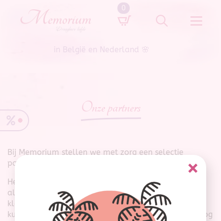
0
Search
for:
in België en Nederland 🌸
Onze partners
Bij Memorium stellen we met zorg een selectie
partners voor waar we nauw mee samenwerken.
Het zijn bedrijven die onze waarden delen en die net
als wij inzetten op kwaliteit, vakmanschap en
klantvriendelijkheid. Dankzij deze samenwerkingen
kunnen wij ons aanbod uitbreiden en onze klanten nog