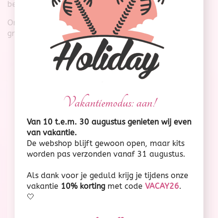
beter begeleiden.
Ontdek hieronder onze partners en leer waarom wij
graag met hen samenwerken.
Vakantiemodus: aan!
Van 10 t.e.m. 30 augustus genieten wij even
van vakantie.
Locatie: Oudenaarde
De webshop blijft gewoon open, maar kits
worden pas verzonden vanaf 31 augustus.
Maatwerk juwelen in 18 karaat massief goud.
Als dank voor je geduld krijg je tijdens onze
vakantie
10% korting
met code
VACAY26
.
Marjolein helpt je met veel liefde en vakkennis
🤍
verder om jouw perfecte juweel te creëren.