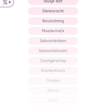
Stukje stof
Dierenvacht
Navelstreng
Moedermelk
Geboortesteen
Geboortebloem
Zwangerschap
Klantenfoto's
Tandjes
Afdruk
Echo