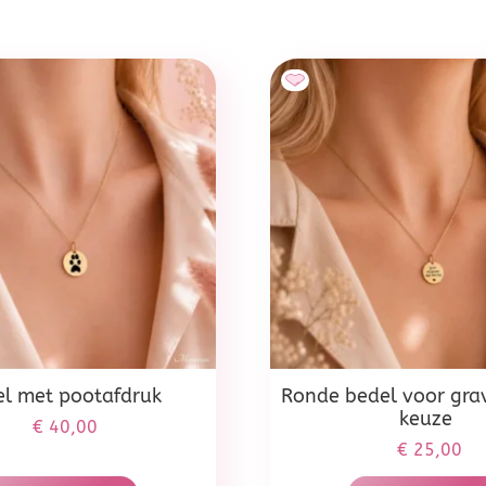
el met pootafdruk
Ronde bedel voor gra
keuze
€
40,00
€
25,00