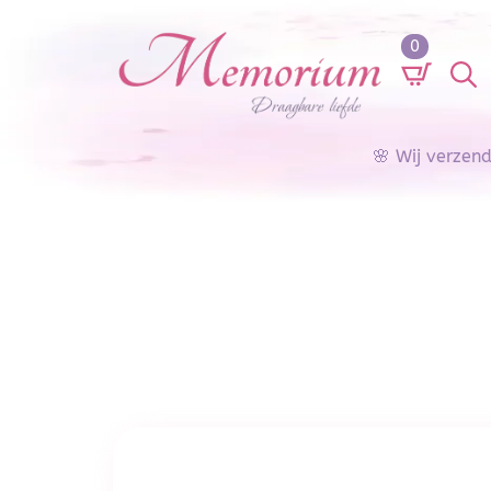
0
Search
for:
🌸 Wij verzen