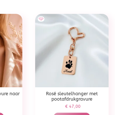
vure naar
Rosé sleutelhanger met
pootafdrukgravure
€
47,00