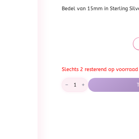
Bedel van 15mm in Sterling Silv
Slechts 2 resterend op voorraad
Mama
en
kind
bedel,
zilver
aantal