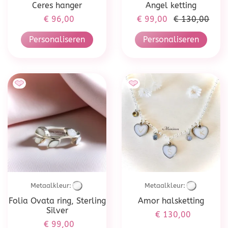
Ceres hanger
Angel ketting
€
96,00
€
99,00
€
130,00
Oorspronkelijk
Huidige
prijs
prijs
Personaliseren
Personaliseren
was:
is:
€ 130,00.
€ 99,00.
Metaalkleur:
Metaalkleur:
Folia Ovata ring, Sterling
Amor halsketting
Silver
€
130,00
€
99,00