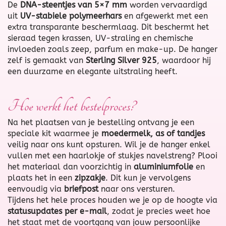
De
DNA-steentjes van 5×7 mm
worden vervaardigd
uit
UV-stabiele polymeerhars
en afgewerkt met een
extra transparante beschermlaag. Dit beschermt het
sieraad tegen krassen, UV-straling en chemische
invloeden zoals zeep, parfum en make-up. De hanger
zelf is gemaakt van
Sterling Silver 925
, waardoor hij
een duurzame en elegante uitstraling heeft.
Hoe werkt het bestelproces?
Na het plaatsen van je bestelling ontvang je een
speciale kit waarmee je
moedermelk, as of tandjes
veilig naar ons kunt opsturen. Wil je de hanger enkel
vullen met een haarlokje of stukjes navelstreng? Plooi
het materiaal dan voorzichtig in
aluminiumfolie
en
plaats het in een
zipzakje
. Dit kun je vervolgens
eenvoudig via
briefpost
naar ons versturen.
Tijdens het hele proces houden we je op de hoogte via
statusupdates per e-mail
, zodat je precies weet hoe
het staat met de voortgang van jouw persoonlijke