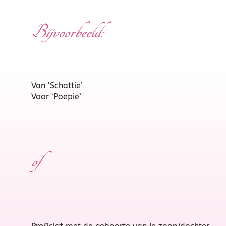
Bijvoorbeeld:
Van ‘Schattie’
Voor ‘Poepie’
of