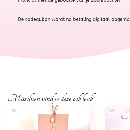
Proficiat met de geboorte van je zoon/dochter
De cadeaubon wordt na betaling digitaal opgemaak
Misschien vind je deze ook leuk