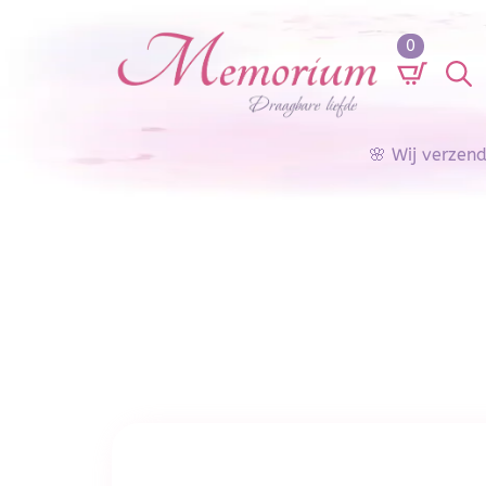
0
Search
for:
🌸 Wij verzen