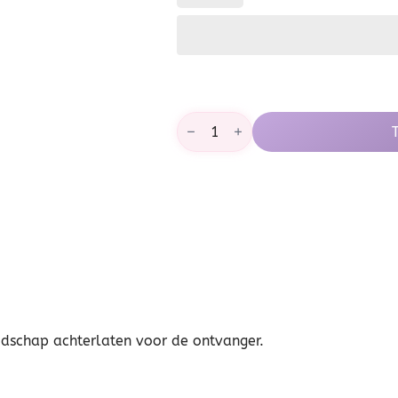
Digitale
cadeaubon
€50
aantal
odschap achterlaten voor de ontvanger.