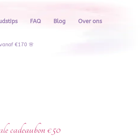
dstips
FAQ
Blog
Over ons
 vanaf €170 🌸
ale cadeaubon €50