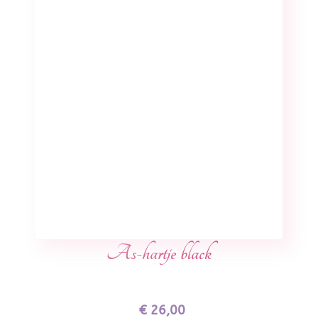
As-hartje black
€
26,00