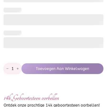
14k
Toevoegen Aan Winkelwagen
Geboortesteen
oorbellen
aantal
14k Geboortesteen oorbellen
Ontdek onze prachtige 14k geboortesteen oorbellen!